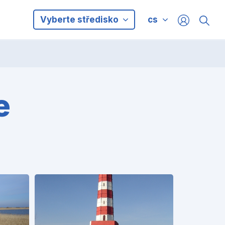
Vyberte středisko
cs
e