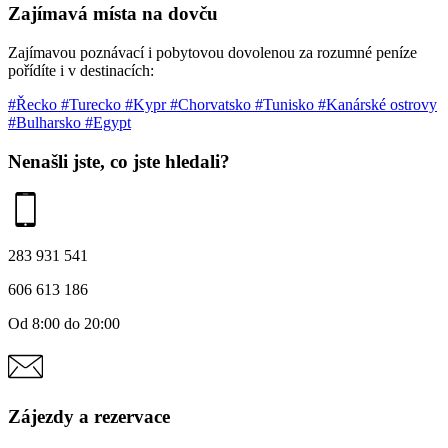
Zajímavá místa na dovču
Zajímavou poznávací i pobytovou dovolenou za rozumné peníze
pořídíte i v destinacích:
#Řecko
#Turecko
#Kypr
#Chorvatsko
#Tunisko
#Kanárské ostrovy
#Bulharsko
#Egypt
Nenašli jste, co jste hledali?
283 931 541
606 613 186
Od 8:00 do 20:00
Zájezdy a rezervace