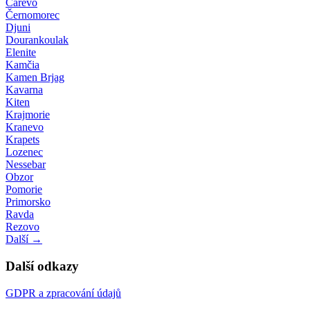
Carevo
Černomorec
Djuni
Dourankoulak
Elenite
Kamčia
Kamen Brjag
Kavarna
Kiten
Krajmorie
Kranevo
Krapets
Lozenec
Nessebar
Obzor
Pomorie
Primorsko
Ravda
Rezovo
Další →
Další odkazy
GDPR a zpracování údajů