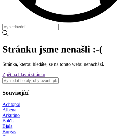
Stránku jsme nenašli :-(
Stránka, kterou hledáte, se na tomto webu nenachází.
Zpět na hlavní stránku
Související
Achtopol
Albena
Arkutino
Balčik
Bjala
Burgas