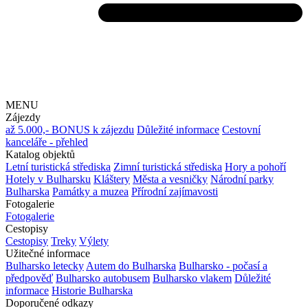
MENU
Zájezdy
až 5.000,- BONUS k zájezdu
Důležité informace
Cestovní
kanceláře - přehled
Katalog objektů
Letní turistická střediska
Zimní turistická střediska
Hory a pohoří
Hotely v Bulharsku
Kláštery
Města a vesničky
Národní parky
Bulharska
Památky a muzea
Přírodní zajímavosti
Fotogalerie
Fotogalerie
Cestopisy
Cestopisy
Treky
Výlety
Užitečné informace
Bulharsko letecky
Autem do Bulharska
Bulharsko - počasí a
předpověď
Bulharsko autobusem
Bulharsko vlakem
Důležité
informace
Historie Bulharska
Doporučené odkazy