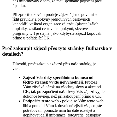
nás informovaly o tom, že mají sjednané pojištění proti
úpadku.
Při zprostředkování prodeje zájezdů jsme povinni se
řídit pravidly a pokyny jednotlivých cestovních
kanceláří, veškerá organizace zájezdu (placení záloh,
doplatky, zasílání cestovních pokynů, slevové
programy …) je stejná, jako kdybyste zájezd kupovali
přímo u pořádající CK.
Proč zakoupit zájezd přes tyto stránky Bulharsko v
detailech?
Důvodů, proč zakoupit zájezd přes naše stránky, je
více:
Zájezd Vás díky speciálnímu bonusu od
těchto stránek vyjde nejvýhodněji
. Protože
Vám zůstává nárok na všechny slevy a akce od
CK, tak po započtení naší slevy Vás zájezd vyjde
dokonce levněji, než při zakoupení přímo u CK.
Podpoříte tento web
- pokud se Vám tento web
líbí a pomohl Vám k dovolené zjistit vše, co jste
potřebovali, pomožte nám ho dále rozvíjet a
doplňovat další informace, fotografie, cestopisy