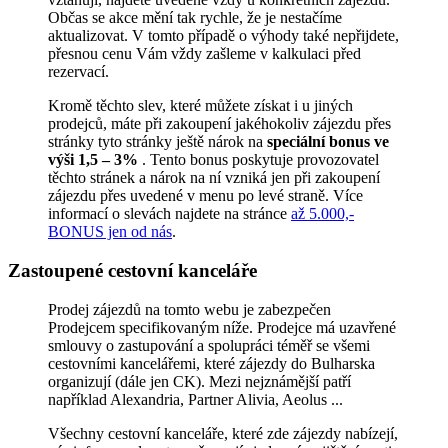
Občas se akce mění tak rychle, že je nestačíme
aktualizovat. V tomto případě o výhody také nepřijdete,
přesnou cenu Vám vždy zašleme v kalkulaci před
rezervací.
Kromě těchto slev, které můžete získat i u jiných
prodejců, máte při zakoupení jakéhokoliv zájezdu přes
stránky tyto stránky ještě nárok na
speciální bonus ve
výši 1,5 – 3%
. Tento bonus poskytuje provozovatel
těchto stránek a nárok na ní vzniká jen při zakoupení
zájezdu přes uvedené v menu po levé straně. Více
informací o slevách najdete na stránce
až 5.000,-
BONUS jen od nás
.
Zastoupené cestovní kanceláře
Prodej zájezdů na tomto webu je zabezpečen
Prodejcem specifikovaným níže. Prodejce má uzavřené
smlouvy o zastupování a spolupráci téměř se všemi
cestovními kancelářemi, které zájezdy do Bulharska
organizují (dále jen CK). Mezi nejznámější patří
například Alexandria, Partner Alivia, Aeolus ...
Všechny cestovní kanceláře, které zde zájezdy nabízejí,