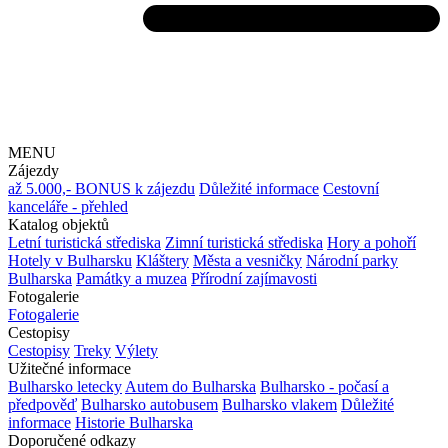
MENU
Zájezdy
až 5.000,- BONUS k zájezdu
Důležité informace
Cestovní
kanceláře - přehled
Katalog objektů
Letní turistická střediska
Zimní turistická střediska
Hory a pohoří
Hotely v Bulharsku
Kláštery
Města a vesničky
Národní parky
Bulharska
Památky a muzea
Přírodní zajímavosti
Fotogalerie
Fotogalerie
Cestopisy
Cestopisy
Treky
Výlety
Užitečné informace
Bulharsko letecky
Autem do Bulharska
Bulharsko - počasí a
předpověď
Bulharsko autobusem
Bulharsko vlakem
Důležité
informace
Historie Bulharska
Doporučené odkazy