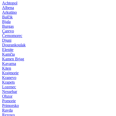
Achtopol
Albena
Arkutino
Balčik
Bjala
Burgas
Carevo
Černomorec
Djuni
Dourankoulak
Elenite
Kamčia
Kamen Brjag
Kavarna
Kiten
Krajmorie
Kranevo
Krapets
Lozenec
Nessebar
Obzor
Pomorie
Primorsko
Ravda
Rezovo