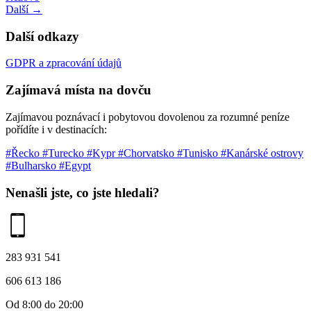
Další →
Další odkazy
GDPR a zpracování údajů
Zajímavá místa na dovču
Zajímavou poznávací i pobytovou dovolenou za rozumné peníze
pořídíte i v destinacích:
#Řecko
#Turecko
#Kypr
#Chorvatsko
#Tunisko
#Kanárské ostrovy
#Bulharsko
#Egypt
Nenašli jste, co jste hledali?
283 931 541
606 613 186
Od 8:00 do 20:00