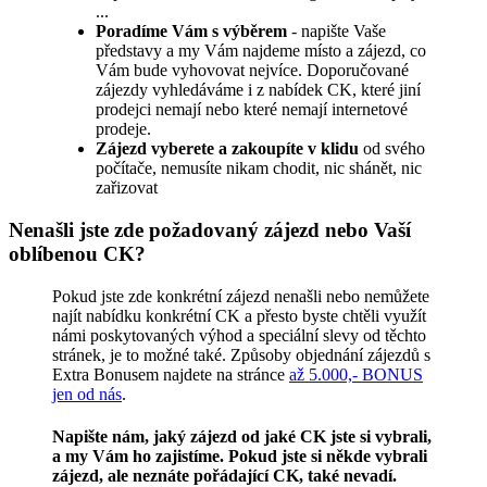
...
Poradíme Vám s výběrem
- napište Vaše
představy a my Vám najdeme místo a zájezd, co
Vám bude vyhovovat nejvíce. Doporučované
zájezdy vyhledáváme i z nabídek CK, které jiní
prodejci nemají nebo které nemají internetové
prodeje.
Zájezd vyberete a zakoupíte v klidu
od svého
počítače, nemusíte nikam chodit, nic shánět, nic
zařizovat
Nenašli jste zde požadovaný zájezd nebo Vaší
oblíbenou CK?
Pokud jste zde konkrétní zájezd nenašli nebo nemůžete
najít nabídku konkrétní CK a přesto byste chtěli využít
námi poskytovaných výhod a speciální slevy od těchto
stránek, je to možné také. Způsoby objednání zájezdů s
Extra Bonusem najdete na stránce
až 5.000,- BONUS
jen od nás
.
Napište nám, jaký zájezd od jaké CK jste si vybrali,
a my Vám ho zajistíme. Pokud jste si někde vybrali
zájezd, ale neznáte pořádající CK, také nevadí.