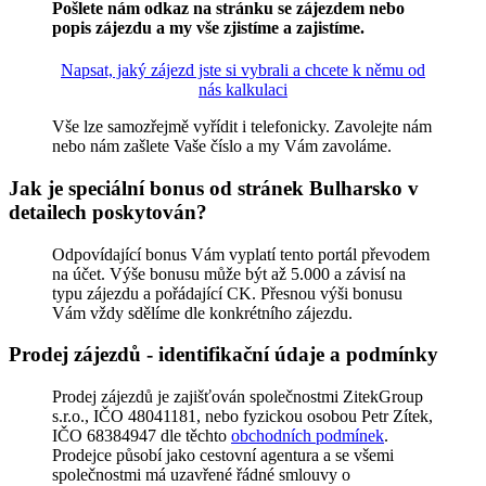
Pošlete nám odkaz na stránku se zájezdem nebo
popis zájezdu a my vše zjistíme a zajistíme.
Napsat, jaký zájezd jste si vybrali a chcete k němu od
nás kalkulaci
Vše lze samozřejmě vyřídit i telefonicky. Zavolejte nám
nebo nám zašlete Vaše číslo a my Vám zavoláme.
Jak je speciální bonus od stránek Bulharsko v
detailech poskytován?
Odpovídající bonus Vám vyplatí tento portál převodem
na účet. Výše bonusu může být až 5.000 a závisí na
typu zájezdu a pořádající CK. Přesnou výši bonusu
Vám vždy sdělíme dle konkrétního zájezdu.
Prodej zájezdů - identifikační údaje a podmínky
Prodej zájezdů je zajišťován společnostmi ZitekGroup
s.r.o., IČO 48041181, nebo fyzickou osobou Petr Zítek,
IČO 68384947 dle těchto
obchodních podmínek
.
Prodejce působí jako cestovní agentura a se všemi
společnostmi má uzavřené řádné smlouvy o