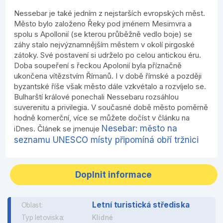
Nessebar je také jedním z nejstarších evropských měst.
Město bylo založeno Řeky pod jménem Mesimvra a
spolu s Apollonií (se kterou průběžně vedlo boje) se
záhy stalo nejvýznamnějším městem v okolí pirgoské
zátoky. Své postavení si udrželo po celou antickou éru.
Doba soupeření s řeckou Apolonií byla příznačně
ukončena vítězstvím Římanů. I v době římské a později
byzantské říše však město dále vzkvétalo a rozvíjelo se.
Bulharští králové ponechali Nessebaru rozsáhlou
suverenitu a privilegia. V současné době město poměrně
hodně komerční, více se můžete dočíst v článku na
Nesebar: město na
iDnes. Článek se jmenuje
seznamu UNESCO místy připomíná obří tržnici
Doplnit informace
Letní turistická střediska
Oblast:
Typ letoviska:
Klidné