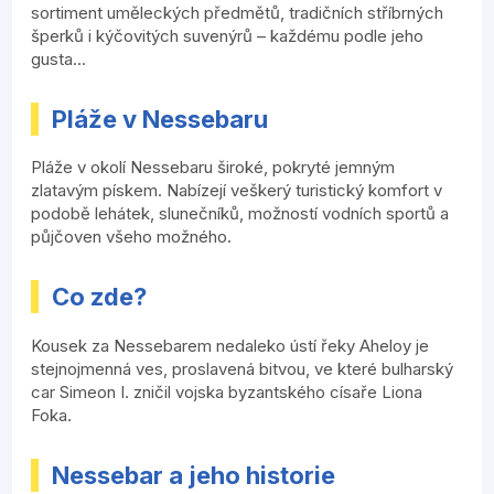
sortiment uměleckých předmětů, tradičních stříbrných
šperků i kýčovitých suvenýrů – každému podle jeho
gusta…
Pláže v Nessebaru
Pláže v okolí Nessebaru široké, pokryté jemným
zlatavým pískem. Nabízejí veškerý turistický komfort v
podobě lehátek, slunečníků, možností vodních sportů a
půjčoven všeho možného.
Co zde?
Kousek za Nessebarem nedaleko ústí řeky Aheloy je
stejnojmenná ves, proslavená bitvou, ve které bulharský
car Simeon I. zničil vojska byzantského císaře Liona
Foka.
Nessebar a jeho historie