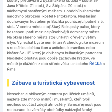
kostely především z byzantského období – kostel Sv.
Jana Křtitele (11. stol.), Sv. Štěpána (10. stol.) s
nádhernými nástěnnými malbami z období bulharského
národního obrození i kostel Pantokratora. Nejstarším
dochovaným kostelem je Bazilika pocházející patrně z 5.
stol.. V centru města stojí Starý Biskupský palác, který
bezesporu patří mezi nejpůsobivější dominanty města.
Na okraji starého města stojí unikátní dřevěný větrný
mlýn. Vynechat byste neměli ani Archeologické muzeum
s rozsáhlou sbírkou ikon a antickou keramikou nebo
klášter Sv. Jiří, který je oblíbeným bulharským patronem.
Nedaleko přístavu jsou dobře zachovalé hradby, ve
Řecka
městě je dláždění z dob středověku i antického
a
Říma.
Zábava a turistická vybavenost
Nessebar je oblíbeným centrem pouličních umělců,
najdete zde mnoho malířů i muzikantů, kteří tvoří
nedílnou součást zdejší atmosféry. Samozřejmostí jsou
restaurace, kavárničky obchůdky nabízející široký