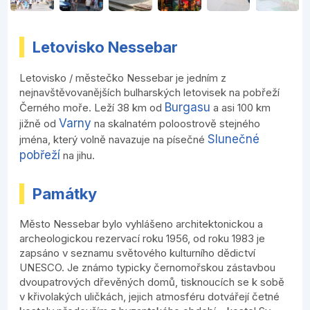
Letovisko Nessebar
Letovisko / městečko Nessebar je jedním z
nejnavštěvovanějších bulharských letovisek na pobřeží
Burgasu
Černého moře. Leží 38 km od
a asi 100 km
Varny
jižně od
na skalnatém poloostrově stejného
Slunečné
jména, který volně navazuje na písečné
pobřeží
na jihu.
Památky
Město Nessebar bylo vyhlášeno architektonickou a
archeologickou rezervací roku 1956, od roku 1983 je
zapsáno v seznamu světového kulturního dědictví
UNESCO. Je známo typicky černomořskou zástavbou
dvoupatrových dřevěných domů, tisknoucích se k sobě
v křivolakých uličkách, jejich atmosféru dotvářejí četné