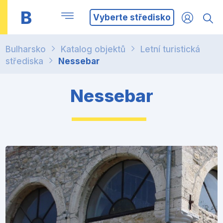
B
Vyberte středisko
Bulharsko
Katalog objektů
Letní turistická
střediska
Nessebar
Nessebar