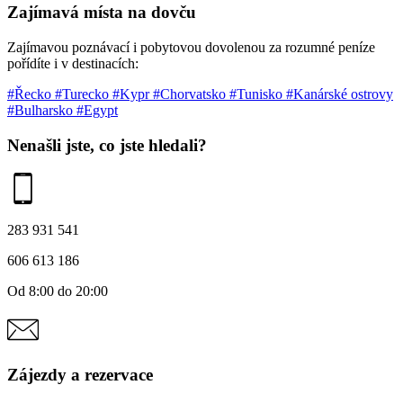
Zajímavá místa na dovču
Zajímavou poznávací i pobytovou dovolenou za rozumné peníze
pořídíte i v destinacích:
#Řecko
#Turecko
#Kypr
#Chorvatsko
#Tunisko
#Kanárské ostrovy
#Bulharsko
#Egypt
Nenašli jste, co jste hledali?
283 931 541
606 613 186
Od 8:00 do 20:00
Zájezdy a rezervace