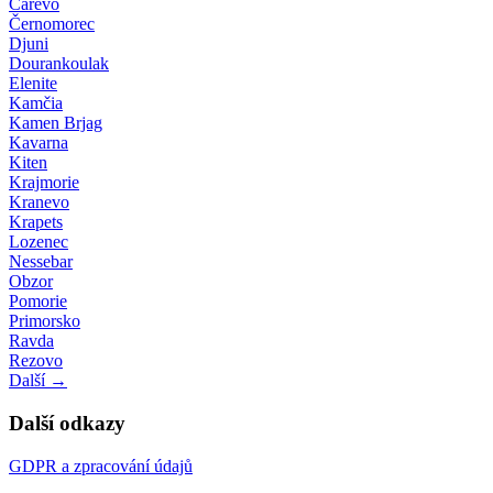
Carevo
Černomorec
Djuni
Dourankoulak
Elenite
Kamčia
Kamen Brjag
Kavarna
Kiten
Krajmorie
Kranevo
Krapets
Lozenec
Nessebar
Obzor
Pomorie
Primorsko
Ravda
Rezovo
Další →
Další odkazy
GDPR a zpracování údajů