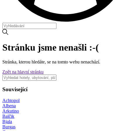
Stránku jsme nenašli :-(
Stránka, kterou hledáte, se na tomto webu nenachází.
Zpět na hlavní stránku
Související
Achtopol
Albena
Arkutino
Balčik
Bjala
Burgas