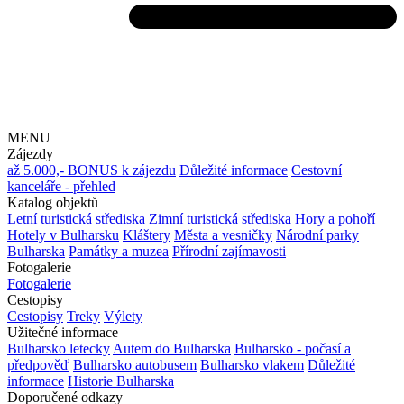
MENU
Zájezdy
až 5.000,- BONUS k zájezdu
Důležité informace
Cestovní
kanceláře - přehled
Katalog objektů
Letní turistická střediska
Zimní turistická střediska
Hory a pohoří
Hotely v Bulharsku
Kláštery
Města a vesničky
Národní parky
Bulharska
Památky a muzea
Přírodní zajímavosti
Fotogalerie
Fotogalerie
Cestopisy
Cestopisy
Treky
Výlety
Užitečné informace
Bulharsko letecky
Autem do Bulharska
Bulharsko - počasí a
předpověď
Bulharsko autobusem
Bulharsko vlakem
Důležité
informace
Historie Bulharska
Doporučené odkazy