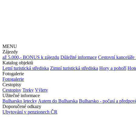
MENU
Zájezdy
až 5.000,- BONUS k zájezdu
Důležité informace
Cestovní kanceláře 
Katalog objektů
Letní turistická střediska
Zimní turistická střediska
Hory a pohoří
Hote
Fotogalerie
Fotogalerie
Cestopisy
Cestopisy
Treky
Výlety
Užitečné informace
Bulharsko letecky
Autem do Bulharska
Bulharsko - počasí a předpo
Doporučené odkazy
Ubytování v penzionech ČR