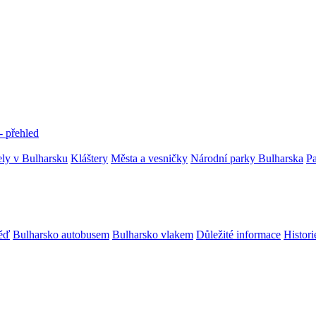
- přehled
ly v Bulharsku
Kláštery
Města a vesničky
Národní parky Bulharska
P
věď
Bulharsko autobusem
Bulharsko vlakem
Důležité informace
Histori