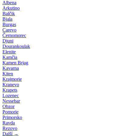
Albena
Arkutino
Balčik
Bjala
Burgas
Carevo
Černomorec
Djuni
Dourankoulak
Elenite
Kamčia
Kamen Brjag
Kavarna
Kiten
Krajmorie
Kranevo
Krapets
Lozenec
Nessebar
Obzor
Pomorie
Primorsko
Ravda
Rezovo
Další →