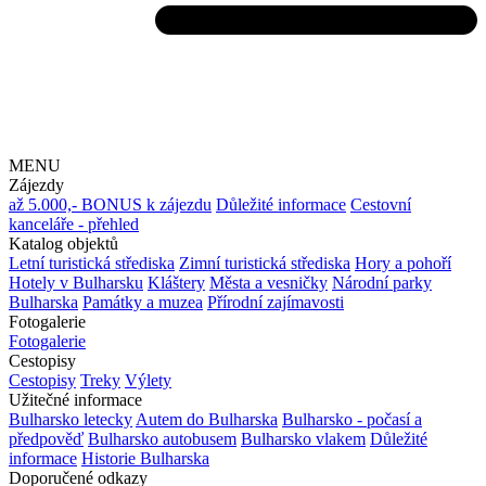
MENU
Zájezdy
až 5.000,- BONUS k zájezdu
Důležité informace
Cestovní
kanceláře - přehled
Katalog objektů
Letní turistická střediska
Zimní turistická střediska
Hory a pohoří
Hotely v Bulharsku
Kláštery
Města a vesničky
Národní parky
Bulharska
Památky a muzea
Přírodní zajímavosti
Fotogalerie
Fotogalerie
Cestopisy
Cestopisy
Treky
Výlety
Užitečné informace
Bulharsko letecky
Autem do Bulharska
Bulharsko - počasí a
předpověď
Bulharsko autobusem
Bulharsko vlakem
Důležité
informace
Historie Bulharska
Doporučené odkazy