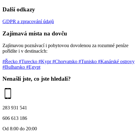
Další odkazy
GDPR a zpracování údajů
Zajímavá místa na dovču
Zajímavou poznávací i pobytovou dovolenou za rozumné peníze
pořídíte i v destinacích:
#Řecko
#Turecko
#Kypr
#Chorvatsko
#Tunisko
#Kanárské ostrovy
#Bulharsko
#Egypt
Nenašli jste, co jste hledali?
283 931 541
606 613 186
Od 8:00 do 20:00