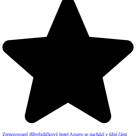
Zrenovovaný tříhvězdičkový hotel Azurro se nachází v jižní části