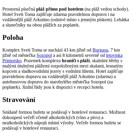
Prostorná písečná
pláž přímo pod hotelem
(na pláž vedou schody).
Hotel Sveti Toma zajišťuje zdarma pravidelnou dopravu i na
vzdálenější pláž Arkutino (oslnivé místo s jemným pískem). Lehátka
a slunečníky na obou plážích za poplatek.
Poloha
Komplex Sveti Toma se nachází 43 km jižně od
Burgasu
, 7 km
jižně od městečka
Sozopol
a asi 8 kilometrů severně od
letoviska
Primorsko
. Pozemek komplexu
hraničí s pláží
, skalními břehy s
malými útulnými plážemi rozpoloženými mezi skalami, lesnatým
kopcem a sladkovodními jezery s vodními liliemi. Hotel zajišťuje
pravidelnou dopravu na vzdálenější pláž Arkutino (zdarma) a
autobusovou dopravu do starobylého městečka Sozopol (za
poplatek). Jízdní řády jsou k dispozici v recepci hotelu.
Stravování
Snídaně formou bufetu se podávají v hotelové restauraci. Možnost
dokoupení večeří včetně alkoholických (víno a pivo) a
nealkoholických nápojů místní výroby. Večeře formou bufetu se
podávají v hotelové restauraci.