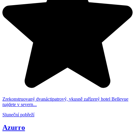
Zrekonstruovaný dvanáctipatrový, vkusně zařízený hotel Bellevue
najdete v severn...
Sluneční pobřeží
Azurro