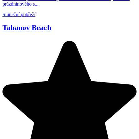
prázdninového s...
Sluneční pobřeží
Tabanov Beach