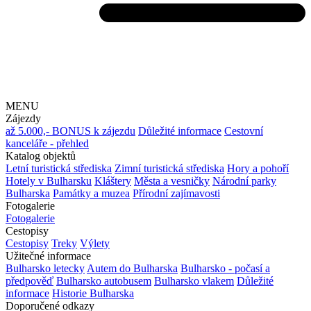
MENU
Zájezdy
až 5.000,- BONUS k zájezdu
Důležité informace
Cestovní
kanceláře - přehled
Katalog objektů
Letní turistická střediska
Zimní turistická střediska
Hory a pohoří
Hotely v Bulharsku
Kláštery
Města a vesničky
Národní parky
Bulharska
Památky a muzea
Přírodní zajímavosti
Fotogalerie
Fotogalerie
Cestopisy
Cestopisy
Treky
Výlety
Užitečné informace
Bulharsko letecky
Autem do Bulharska
Bulharsko - počasí a
předpověď
Bulharsko autobusem
Bulharsko vlakem
Důležité
informace
Historie Bulharska
Doporučené odkazy