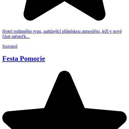
Hotel rodinného typu, nabízející přátelskou atmosféru, leží v nové
části městečk...
Sozopol
Festa Pomorie