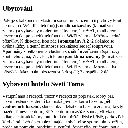
Ubytování
Pokoje s balkonem a vlastním sociálním zařízením (sprchový kout
nebo vana, WC, fén, telefon) jsou
klimatizovány
(klimatizace
zdarma) a vybaveny moderním nábytkem, TV/SAT, minibarem,
trezorem (za poplatek), telefonem a Wi-Fi zdarma. Možnost jedné
přistýlky. K dispozici jsou zde i
apartmány A 2+2
(ložnice se
dvěma lůžky a denní místnost s rozkládací sedací soupravou).
Apartmány s balkonem a vlastním sociálním zařízením (sprchový
kout nebo vana, WC, fén, telefon) jsou
klimatizovány
(klimatizace
zdarma) a vybaveny moderním nábytkem, TV/SAT, minibarem,
trezorem (za poplatek), telefonem a Wi-Fi zdarma. Možnost dvou
přistýlek. Maximální obsazenost 3 dospělí; 2 dospělí a 2 děti.
Vybavení hotelu Sveti Toma
Vstupní hala s recepcí, trezor v recepci za poplatek, lobby bar,
hlavní restaurace, denní bar, irská pivnice, bar u bazénu,
pět
venkovních bazénů
, slunečníky a lehátka u bazénů zdarma,
krytý
bazén
, fitness centrum, SPA centrum (masáže, sauna, vířivka),
biliár, elektronické hry, multifunkční hřiště, dětské hřiště, parkoviště.
V obchodní zóně komplexu najdete obchod se sportovním zbožím,
prodejnu potravin, prodejnu suvenýrů, fotostudio, půjčovnu aut a