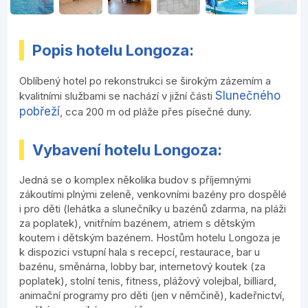
Popis hotelu Longoza:
Oblíbený hotel po rekonstrukci se širokým zázemím a
Slunečného
kvalitními službami se nachází v jižní části
pobřeží
, cca 200 m od pláže přes písečné duny.
Vybavení hotelu Longoza:
Jedná se o komplex několika budov s příjemnými
zákoutími plnými zeleně, venkovními bazény pro dospělé
i pro děti (lehátka a slunečníky u bazénů zdarma, na pláži
za poplatek), vnitřním bazénem, atriem s dětským
koutem i dětským bazénem. Hostům hotelu Longoza je
k dispozici vstupní hala s recepcí, restaurace, bar u
bazénu, směnárna, lobby bar, internetový koutek (za
poplatek), stolní tenis, fitness, plážový volejbal, billiard,
animační programy pro děti (jen v němčině), kadeřnictví,