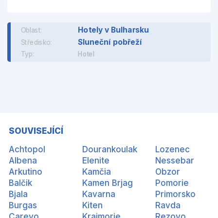
Hotely v Bulharsku
Oblast:
Sluneční pobřeží
Středisko:
Typ:
Hotel
SOUVISEJÍCÍ
Achtopol
Dourankoulak
Lozenec
Albena
Elenite
Nessebar
Arkutino
Kamčia
Obzor
Balčik
Kamen Brjag
Pomorie
Bjala
Kavarna
Primorsko
Burgas
Kiten
Ravda
Carevo
Krajmorie
Rezovo