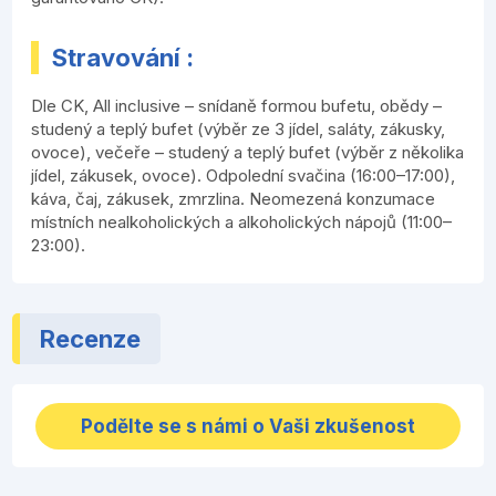
Stravování :
Dle CK, All inclusive – snídaně formou bufetu, obědy –
studený a teplý bufet (výběr ze 3 jídel, saláty, zákusky,
ovoce), večeře – studený a teplý bufet (výběr z několika
jídel, zákusek, ovoce). Odpolední svačina (16:00–17:00),
káva, čaj, zákusek, zmrzlina. Neomezená konzumace
místních nealkoholických a alkoholických nápojů (11:00–
23:00).
Recenze
Podělte se s námi o Vaši zkušenost