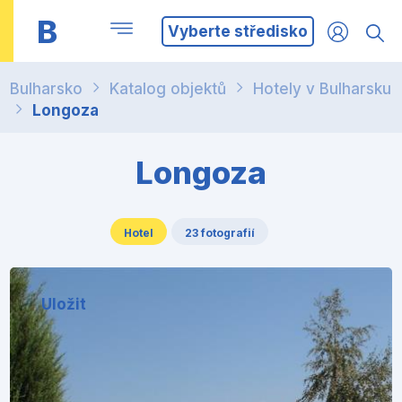
B
Vyberte středisko
Bulharsko
Katalog objektů
Hotely v Bulharsku
Longoza
Longoza
Hotel
23 fotografií
Uložit