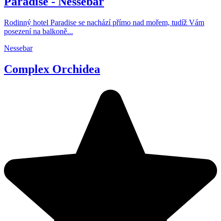
Paradise - Nessebar
Rodinný hotel Paradise se nachází přímo nad mořem, tudíž Vám
posezení na balkoně...
Nessebar
Complex Orchidea