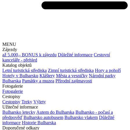
MENU
Zájezdy
až 5.000,- BONUS k zájezdu
Důležité informace
Cestovní
kanceláře - přehled
Katalog objektů
Letní turistická střediska
Zimní turistická střediska
Hory a pohoří
Hotely v Bulharsku
Kláštery
Města a vesničky
Národní parky
Bulharska
Památky a muzea
Přírodní zajímavosti
Fotogalerie
Fotogalerie
Cestopisy
Cestopisy
Treky
Výlety
Užitečné informace
Bulharsko letecky
Autem do Bulharska
Bulharsko - počasí a
předpověď
Bulharsko autobusem
Bulharsko vlakem
Důležité
informace
Historie Bulharska
Doporučené odkazy