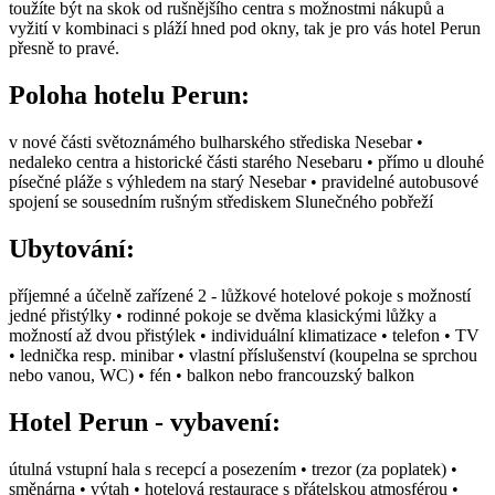
toužíte být na skok od rušnějšího centra s možnostmi nákupů a
vyžití v kombinaci s pláží hned pod okny, tak je pro vás hotel Perun
přesně to pravé.
Poloha hotelu Perun:
v nové části světoznámého bulharského střediska Nesebar •
nedaleko centra a historické části starého Nesebaru • přímo u dlouhé
písečné pláže s výhledem na starý Nesebar • pravidelné autobusové
spojení se sousedním rušným střediskem Slunečného pobřeží
Ubytování:
příjemné a účelně zařízené 2 - lůžkové hotelové pokoje s možností
jedné přistýlky • rodinné pokoje se dvěma klasickými lůžky a
možností až dvou přistýlek • individuální klimatizace • telefon • TV
• lednička resp. minibar • vlastní příslušenství (koupelna se sprchou
nebo vanou, WC) • fén • balkon nebo francouzský balkon
Hotel Perun - vybavení:
útulná vstupní hala s recepcí a posezením • trezor (za poplatek) •
směnárna • výtah • hotelová restaurace s přátelskou atmosférou •