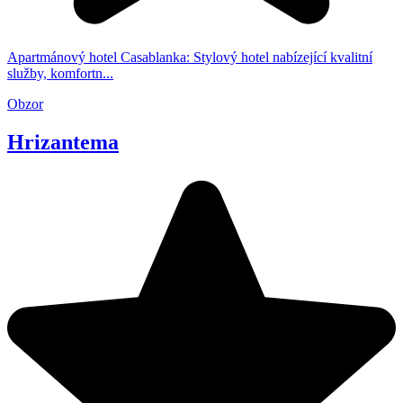
Apartmánový hotel Casablanka: Stylový hotel nabízející kvalitní
služby, komfortn...
Obzor
Hrizantema