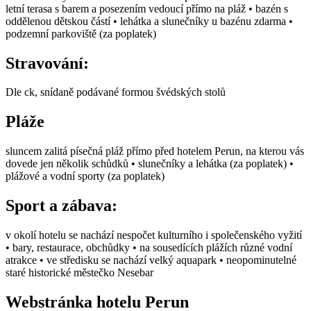
letní terasa s barem a posezením vedoucí přímo na pláž • bazén s
oddělenou dětskou částí • lehátka a slunečníky u bazénu zdarma •
podzemní parkoviště (za poplatek)
Stravování:
Dle ck, snídaně podávané formou švédských stolů
Pláže
sluncem zalitá písečná pláž přímo před hotelem Perun, na kterou vás
dovede jen několik schůdků • slunečníky a lehátka (za poplatek) •
plážové a vodní sporty (za poplatek)
Sport a zábava:
v okolí hotelu se nachází nespočet kulturního i společenského vyžití
• bary, restaurace, obchůdky • na sousedících plážích různé vodní
atrakce • ve středisku se nachází velký aquapark • neopominutelné
staré historické městečko Nesebar
Webstránka hotelu Perun