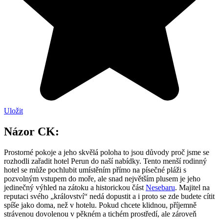
Uložit
Názor CK:
Prostorné pokoje a jeho skvělá poloha to jsou důvody proč jsme se
rozhodli zařadit hotel Perun do naší nabídky. Tento menší rodinný
hotel se může pochlubit umístěním přímo na písečné pláži s
pozvolným vstupem do moře, ale snad největším plusem je jeho
jedinečný výhled na zátoku a historickou část
Nesebaru
. Majitel na
reputaci svého „království“ nedá dopustit a i proto se zde budete cítit
spíše jako doma, než v hotelu. Pokud chcete klidnou, příjemně
strávenou dovolenou v pěkném a tichém prostředí, ale zároveň