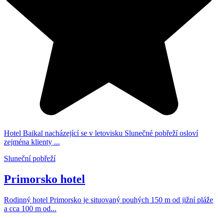
Hotel Baikal nacházející se v letovisku Slunečné pobřeží osloví
zejména klienty ...
Sluneční pobřeží
Primorsko hotel
Rodinný hotel Primorsko je situovaný pouhých 150 m od jižní pláže
a cca 100 m od...