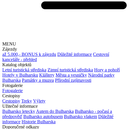
MENU
Zájezdy
až 5.000,- BONUS k zájezdu
Důležité informace
Cestovní
kanceláře - přehled
Katalog objektů
Letní turistická střediska
Zimní turistická střediska
Hory a pohoří
Hotely v Bulharsku
Kláštery
Města a vesničky
Národní parky
Bulharska
Památky a muzea
Přírodní zajímavosti
Fotogalerie
Fotogalerie
Cestopisy
Cestopisy
Treky
Výlety
Užitečné informace
Bulharsko letecky
Autem do Bulharska
Bulharsko - počasí a
předpověď
Bulharsko autobusem
Bulharsko vlakem
Důležité
informace
Historie Bulharska
Doporučené odkazy