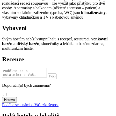
rozkládací sedací soupravou – lze využít jako přistýlku pro dvě
osoby. Apartmány s balkonem (některé s terasou – patiem) a
vlastním sociálním zařízením (sprcha, WC) jsou
klimatizovány
,
vybaveny chladničkou a TV s kabelovou anténou.
Vybavení
Svým hostům nabízí vstupní halu s recepcí, restauraci,
venkovní
bazén a dětský bazén
, slunečníky a lehátka u bazénu zdarma,
multifunkční hřiště.
Recenze
Doporučil(a) bych známému?
Podělte se s námi o Vaši zkušenost
Další hotely v lokalitě