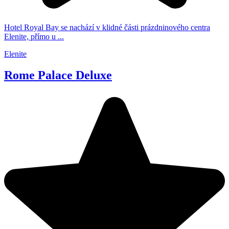
Hotel Royal Bay se nachází v klidné části prázdninového centra
Elenite, přímo u ...
Elenite
Rome Palace Deluxe