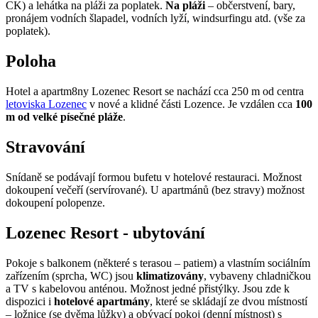
CK) a lehátka na pláži za poplatek.
Na pláži
– občerstvení, bary,
pronájem vodních šlapadel, vodních lyží, windsurfingu atd. (vše za
poplatek).
Poloha
Hotel a apartm8ny Lozenec Resort se nachází cca 250 m od centra
letoviska Lozenec
v nové a klidné části Lozence. Je vzdálen cca
100
m od velké písečné pláže
.
Stravování
Snídaně se podávají formou bufetu v hotelové restauraci. Možnost
dokoupení večeří (servírované). U apartmánů (bez stravy) možnost
dokoupení polopenze.
Lozenec Resort - ubytování
Pokoje s balkonem (některé s terasou – patiem) a vlastním sociálním
zařízením (sprcha, WC) jsou
klimatizovány
, vybaveny chladničkou
a TV s kabelovou anténou. Možnost jedné přistýlky. Jsou zde k
dispozici i
hotelové apartmány
, které se skládají ze dvou místností
– ložnice (se dvěma lůžky) a obývací pokoj (denní místnost) s