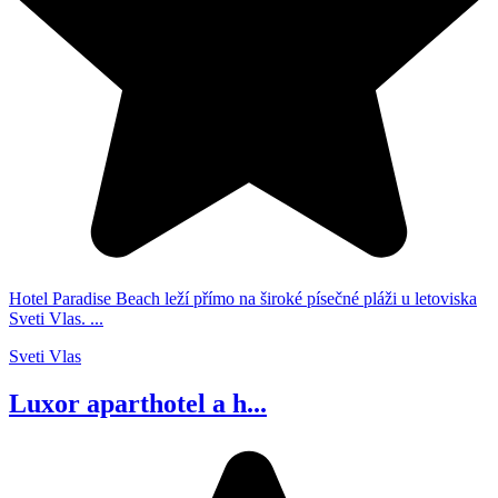
Hotel Paradise Beach leží přímo na široké písečné pláži u letoviska
Sveti Vlas. ...
Sveti Vlas
Luxor aparthotel a h...